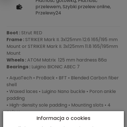
Płatność gotówką, Płatność
przelewem, Szybki przelew online,
Przelewy24
Boot :
Strut RED
Frame :
STRIKER Mark II. 3x125mm 12.6 165/195 mm
Mount or STRIKER Mark II. 3x125mm 11.8 165/195mm
Mount
Wheels :
ATOM Matrix 125 mm hardness 86a
Bearings :
Luigino BIONIC ABEC 7
• AquaTech • ProBack • BFT • Blended Carbon fiber
shell
• Waxed laces • Luigino Nano buckle • Poron ankle
padding
• High-density sole padding • Mounting slots • 4
colors
Informacja o cookies
There is possibility to create your own skate also