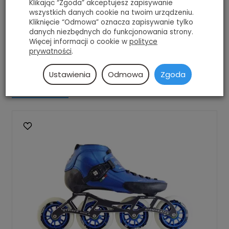
Klikając “Zgoda” akceptujesz zapisywanie
by STRUT model, example change STRIKER frame
wszystkich danych cookie na twoim urządzeniu.
to PILOT, Fighter or
Kliknięcie “Odmowa” oznacza zapisywanie tylko
danych niezbędnych do funkcjonowania strony.
change wheels to Atom Boom Road or Boom
Więcej informacji o cookie w
polityce
Magic.
prywatności
.
Ustawienia
Odmowa
Zgoda
Polecamy