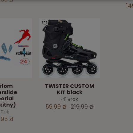
14
stom
TWISTER CUSTOM
rslide
KIT black
erial
Brak
kitny)
59,99 zł
219,99 zł
Tak
,95 zł