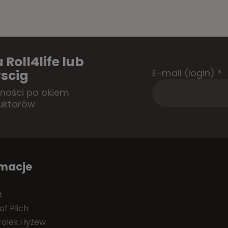
 Roll4life lub
E-mail (login)
*
scig
tności po okiem
uktorów
rmacje
t
of Plich
olek i łyżew