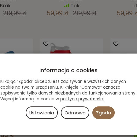
Brak
Tak
219,99 zł
59,99 zł
219,99 zł
59,99 z
Informacja o cookies
Klikając “Zgoda” akceptujesz zapisywanie wszystkich danych
cookie na twoim urządzeniu. Kliknięcie “Odmowa” oznacza
zapisywanie tylko danych niezbędnych do funkcjonowania strony.
Więcej informacji o cookie w
polityce prywatności
.
er Edge
Cuff Rollerblade
C
Ustawienia
Odmowa
Zgoda
kit Petrol
Twister
Pow
lue
Im
Tak
(Mi
Brak
19,99 zł
,99 zł