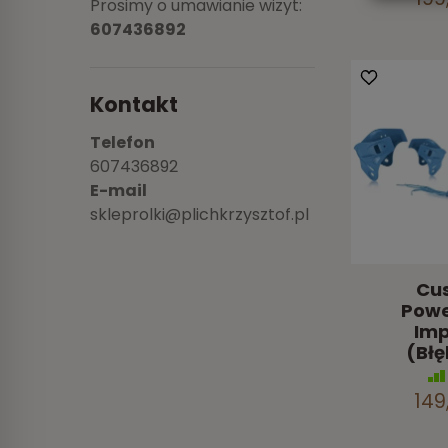
Prosimy o umawianie wizyt:
607436892
Kontakt
Telefon
607436892
E-mail
skleprolki@plichkrzysztof.pl
Cu
Powe
Imp
(Błę
149