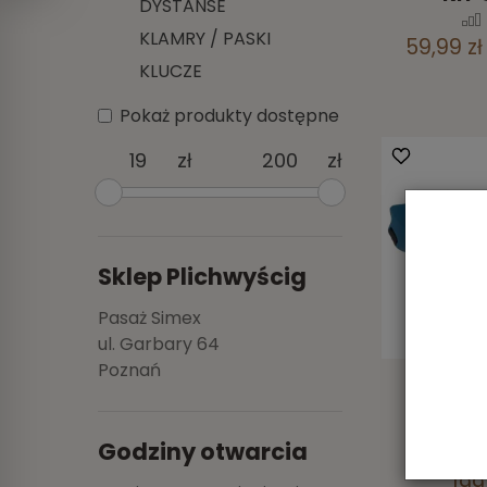
DYSTANSE
KLAMRY / PASKI
59,99 zł
KLUCZE
Pokaż produkty dostępne
zł
zł
Sklep Plichwyścig
Pasaż Simex
ul. Garbary 64
Poznań
Twist
custom 
B
Godziny otwarcia
199