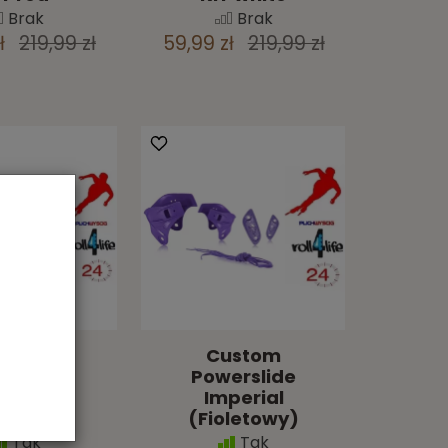
Brak
Brak
ł
219,99 zł
59,99 zł
219,99 zł
ustom
Custom
erslide
Powerslide
perial
Imperial
ętowy)
(Fioletowy)
Tak
Tak