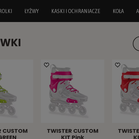
ROLKI
ŁYŻWY
KASKI I OCHRANIACZE
KOŁA
A
EWKI
R CUSTOM
TWISTER CUSTOM
TWIST
 GREEN
KIT Pink
K