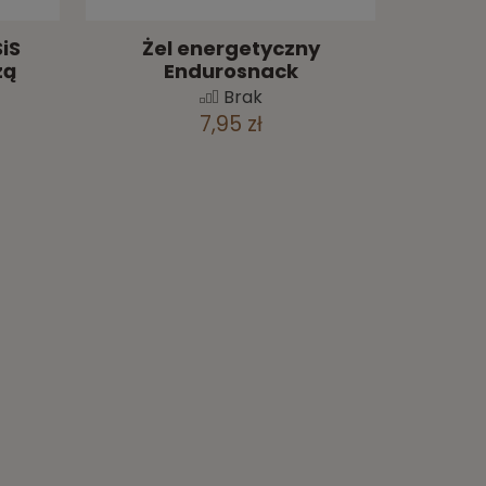
iS
Żel energetyczny
zą
Endurosnack
Brak
7,95 zł