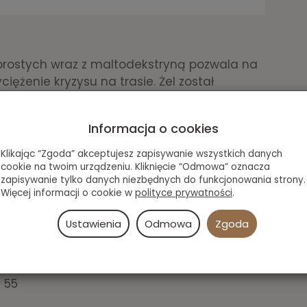
rostych wraz z maltodekstryną pozwala na
iężenie kryzysu na trasie. Żel został
ni choć nie mniej ważny. Posiada
Informacja o cookies
, anaboliczne a wraz z kofeiną -
Klikając “Zgoda” akceptujesz zapisywanie wszystkich danych
yny i oprócz tego pełni szereg innych funkcji
cookie na twoim urządzeniu. Kliknięcie “Odmowa” oznacza
zapisywanie tylko danych niezbędnych do funkcjonowania strony.
Więcej informacji o cookie w
polityce prywatności
.
Ustawienia
Odmowa
Zgoda
 55