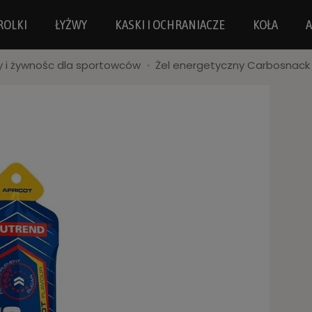
ROLKI
ŁYŻWY
KASKI I OCHRANIACZE
KOŁA
A
 i żywnośc dla sportowców
Żel energetyczny Carbosnack