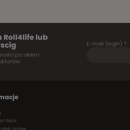
 Roll4life lub
E-mail (login)
*
scig
tności po okiem
uktorów
rmacje
t
of Plich
olek i łyżew