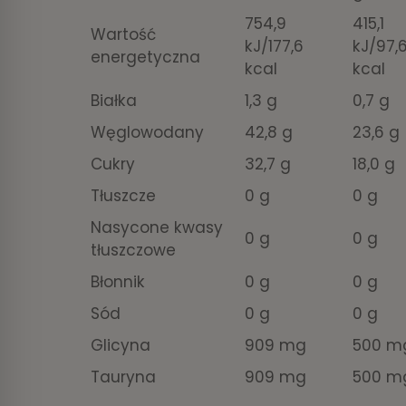
754,9
415,1
Wartość
kJ/177,6
kJ/97,
energetyczna
kcal
kcal
Białka
1,3 g
0,7 g
Węglowodany
42,8 g
23,6 g
Cukry
32,7 g
18,0 g
Tłuszcze
0 g
0 g
Nasycone kwasy
0 g
0 g
tłuszczowe
Błonnik
0 g
0 g
Sód
0 g
0 g
Glicyna
909 mg
500 m
Tauryna
909 mg
500 m