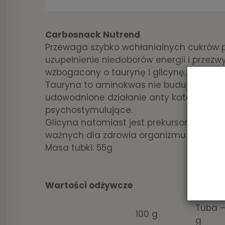
Carbosnack Nutrend
Przewaga szybko wchłanialnych cukrów p
uzupełnienie niedoborów energii i przezwyc
wzbogacony o taurynę i glicynę.
Tauryna to aminokwas nie budujący mięś
udowodnione działanie anty kataboliczne
psychostymulujące.
Glicyna natomiast jest prekursorem kreat
ważnych dla zdrowia organizmu.
Masa tubki: 55g
Wartości odżywcze
Tuba –
100 g
g