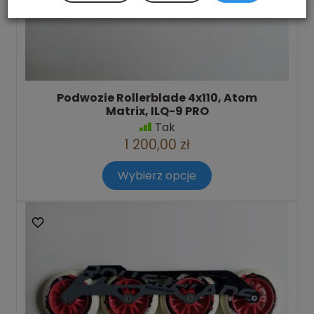
Podwozie Rollerblade 4x110, Atom
Matrix, ILQ-9 PRO
Tak
1 200,00 zł
Wybierz opcje