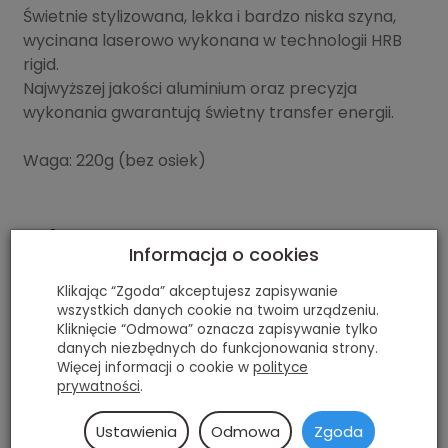
Świetnie stylizowana, lekka i bardzo niska szyna,
wycinana laserowo wykonana w technologii HRB
rigid.
Najwyższej jakości aluminium oraz precyzja
wykonania gwarantują świetny transfer energii.
Waga: 220g (bez osiek)
Polecamy
Informacja o cookies
Klikając “Zgoda” akceptujesz zapisywanie
wszystkich danych cookie na twoim urządzeniu.
Kliknięcie “Odmowa” oznacza zapisywanie tylko
danych niezbędnych do funkcjonowania strony.
Więcej informacji o cookie w
polityce
prywatności
.
Ustawienia
Odmowa
Zgoda