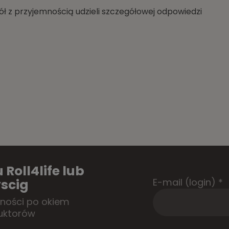
ł z przyjemnością udzieli szczegółowej odpowiedzi
 Roll4life lub
E-mail (login)
*
scig
tności po okiem
uktorów