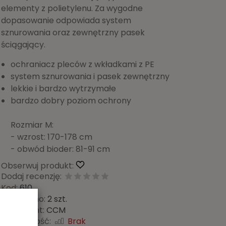
elementy z polietylenu. Za wygodne
dopasowanie odpowiada system
sznurowania oraz zewnętrzny pasek
ściągający.
ochraniacz pleców z wkładkami z PE
system sznurowania i pasek zewnętrzny
lekkie i bardzo wytrzymałe
bardzo dobry poziom ochrony
Rozmiar M:
- wzrost: 170-178 cm
- obwód bioder: 81-91 cm
Obserwuj produkt:
Dodaj recenzję:
Kod:
610
Sprzedano:
2 szt.
Producent:
CCM
Dostępność:
Brak