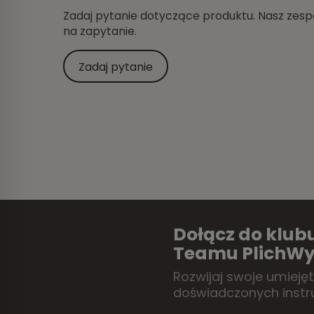
Zadaj pytanie dotyczące produktu. Nasz zespó
na zapytanie.
Zadaj pytanie
Dołącz do klubu
Teamu PlichWy
Rozwijaj swoje umieję
doświadczonych instr