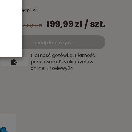
Historia ceny
199,99 zł
/ szt.
249,99 zł
dodaj do koszyka
Płatność gotówką, Płatność
przelewem, Szybki przelew
online, Przelewy24