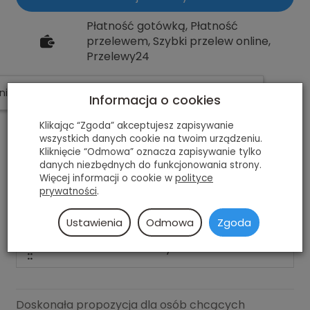
Płatność gotówką, Płatność
przelewem, Szybki przelew online,
Przelewy24
W ostatnich 7 dniach produktem interesuje się
6
osób.
Informacja o cookies
But:
wentylowany
11,6', Extruded Aluminium,
Klikając “Zgoda” akceptujesz zapisywanie
Płoza:
max125
wszystkich danych cookie na twoim urządzeniu.
Kliknięcie “Odmowa” oznacza zapisywanie tylko
górna klamra, klamra 45* na
danych niezbędnych do funkcjonowania strony.
Zapięcie:
podbiciu, sznurowadła
Więcej informacji o cookie w
polityce
prywatności
.
Łożyska:
Rollerblade - ILQ 7 Plus
Koła:
Supreme 110/85A
Ustawienia
Odmowa
Zgoda
Przeznaczenie
Jazda szybka
::
Doskonała propozycja dla osób chcących