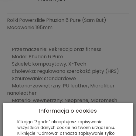
Rolki Powerslide Phuzion 6 Pure (Sam But)
Mocowanie 195mm
Przeznaczenie: Rekreacja oraz fitness
Model: Phuzion 6 Pure
Szkielet: kompozytowy, X-Tech
cholewka: regulowana szerokość pięty (HRS)
Sznurowanie: standardowe
Materiał zewnętrzny: PU leather, Microfiber
nanoleather
Materiał wewnętrzny: Neoprene, Micromesh
Informacja o cookies
Klikając “Zgoda” akceptujesz zapisywanie
Polecamy
wszystkich danych cookie na twoim urządzeniu.
Kliknięcie “Odmowa” oznacza zapisywanie tylko