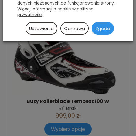
danych niezbędnych do funkcjonowania strony.
Więcej informacji o cookie w
polityce
prywatności
.
Ustawienia
Odmowa
Zgoda
Buty Rollerblade Tempest 100 W
Brak
999,00 zł
Wybierz opcje