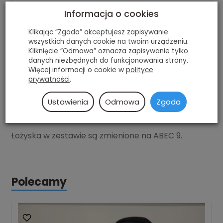
Łożyska:
ABEC 9
Informacja o cookies
Koła:
Hydrogen 4x110 / 85A
Klikając “Zgoda” akceptujesz zapisywanie
wszystkich danych cookie na twoim urządzeniu.
Przeznaczenie ::
Jazda szybka
Kliknięcie “Odmowa” oznacza zapisywanie tylko
Termoformowanie:
Tak
danych niezbędnych do funkcjonowania strony.
Więcej informacji o cookie w
polityce
Mocowanie:
centralne
prywatności
.
Ustawienia
Odmowa
Zgoda
Łożyska w zestawie są zmienione na ABEC 9.
Polecamy