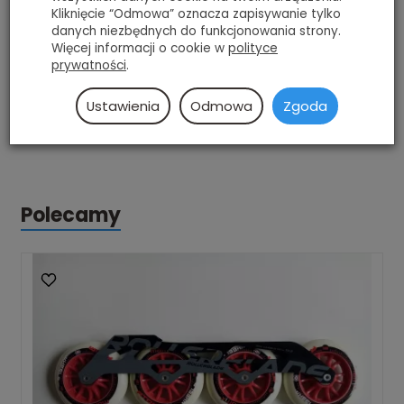
jedynie 206 g (bez osiek).
Kliknięcie “Odmowa” oznacza zapisywanie tylko
danych niezbędnych do funkcjonowania strony.
Układ: 4x110
Więcej informacji o cookie w
polityce
prywatności
.
Długość: 13,2'
Ustawienia
Odmowa
Zgoda
Mocowanie: 195 mm
Polecamy