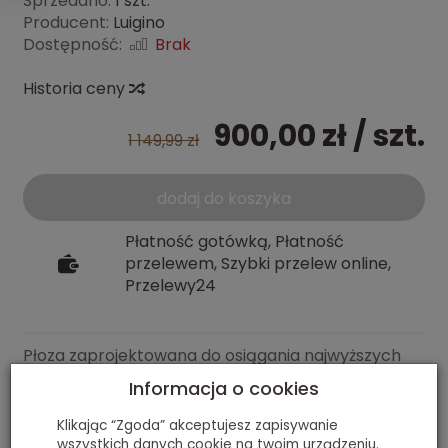
Sprzedano:
1 szt.
Producent:
Luigino
Dostępność:
Brak
Historia ceny
900,00 zł
/ szt.
1 149,99 zł
dodaj do koszyka
Płatność gotówką, Płatność
przelewem, Szybki przelew online,
Przelewy24
Płoza zaprojektowana do osiągania najwyższych
prędkości. Wykonana jest z lotniczego aluminium
Informacja o cookies
7050 - ten materiał jest lekki, odporny na pękanie i
naprężenia. Dzięki cienkim ściankom płoza waży
Klikając “Zgoda” akceptujesz zapisywanie
wszystkich danych cookie na twoim urządzeniu.