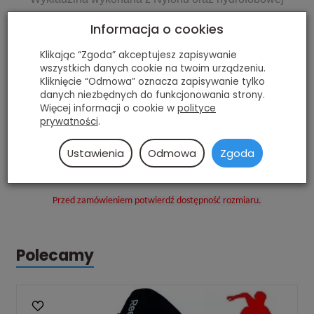
wkładki
Informacja o cookies
Potrójny System pasków ( dwa gumowe i jeden
Klikając “Zgoda” akceptujesz zapisywanie
materiałowy ) , idealnie dopasowuje nałokietnik do ciała
wszystkich danych cookie na twoim urządzeniu.
Przeznaczenie - Amatorska oraz zawodowa gra w
Kliknięcie “Odmowa” oznacza zapisywanie tylko
danych niezbędnych do funkcjonowania strony.
hokeja na lodzie
Więcej informacji o cookie w
polityce
prywatności
.
Rozmiary:
Ustawienia
Odmowa
Zgoda
L
Przed zamówieniem potwierdź dostępność rozmiaru.
Polecamy