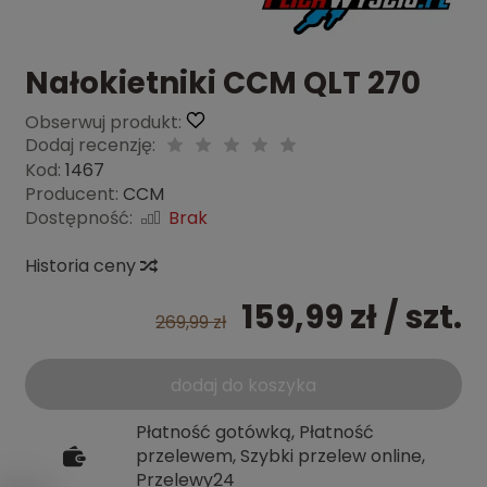
Nałokietniki CCM QLT 270
Obserwuj produkt:
Dodaj recenzję:
Kod:
1467
Producent:
CCM
Dostępność:
Brak
Historia ceny
159,99 zł
/ szt.
269,99 zł
dodaj do koszyka
Płatność gotówką, Płatność
przelewem, Szybki przelew online,
Przelewy24