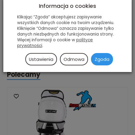
się do zmniejszenia
wagi
Informacja o cookies
Zostały zaprojektowane aby lepiej dopasować się
do języka łyżew i zapewnić bardzo wysoką
Klikając “Zgoda” akceptujesz zapisywanie
protekcję
wszystkich danych cookie na twoim urządzeniu.
Kliknięcie “Odmowa” oznacza zapisywanie tylko
"
Y
" taśma
połączona
jest ze zintegrowany z
skórą
danych niezbędnych do funkcjonowania strony.
cielęcą
i
zapewnia
najwyższą
kontrolę
.
Więcej informacji o cookie w
polityce
prywatności
.
dostępne rozmiary 15", 16"
Ustawienia
Odmowa
Zgoda
Polecamy