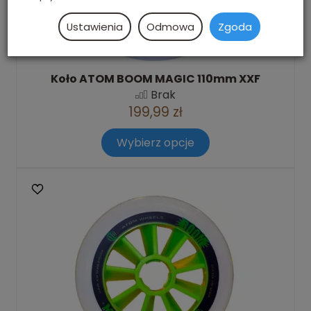
Ustawienia
Odmowa
Zgoda
Koło ATOM BOOM MAGIC 110mm XXF
Brak
199,99 zł
Wybierz opcje