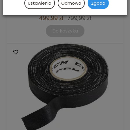
Ustawienia
Odmowa
Zgoda
Zestaw dziecięcy CCM Pełen komplet
Brak
499,99 zł
799,99 zł
Do koszyka