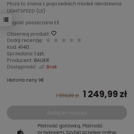
Płoza to znana z poprzednich modeli nierdzewna
LIGHTSPEED (LS)
Tęgość poszerzana EE
Obserwuj produkt:
Dodaj recenzję:
Kod:
4140
Sprzedano:
1 szt.
Producent:
BAUER
Dostępność:
Brak
Historia ceny
1 249,99 zł
1 559,99 zł
dodaj do koszyka
Płatność gotówką, Płatność
przelewem, Szybki przelew online,