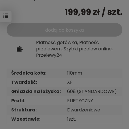
199,99 zł
/ szt.
dodaj do koszyka
Płatność gotówką, Płatność
przelewem, Szybki przelew online,
Przelewy24
Średnica koła:
110mm
Twardość:
XF
Gniazda na łożyska:
608 (STANDARDOWE)
Profil:
ELIPTYCZNY
Struktura:
Dwurdzeniowe
W zestawie:
1szt.