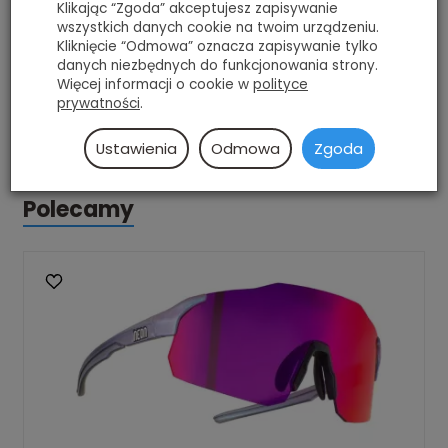
Klikając “Zgoda” akceptujesz zapisywanie
wszystkich danych cookie na twoim urządzeniu.
Gniazda na
608 (STANDARDOWE)
Kliknięcie “Odmowa” oznacza zapisywanie tylko
łożyska:
danych niezbędnych do funkcjonowania strony.
Profil:
ELIPTYCZNY
Więcej informacji o cookie w
polityce
prywatności
.
Ustawienia
Odmowa
Zgoda
Polecamy