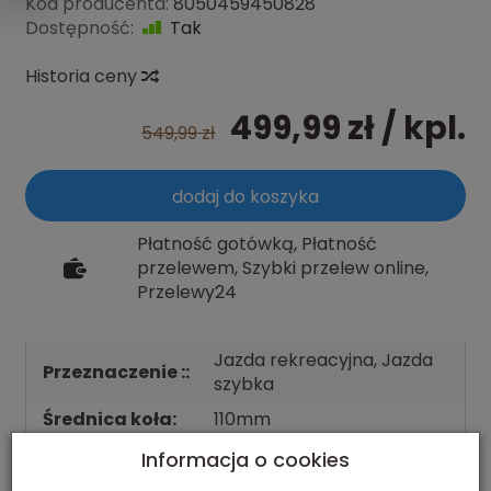
Kod producenta:
8050459450828
Dostępność:
Tak
Historia ceny
499,99 zł
/ kpl.
549,99 zł
dodaj do koszyka
Płatność gotówką, Płatność
przelewem, Szybki przelew online,
Przelewy24
Jazda rekreacyjna, Jazda
Przeznaczenie ::
szybka
Średnica koła:
110mm
Twardość:
85A
Informacja o cookies
Ilość:
8szt.