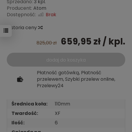
Sprzedano:
3 kpl.
Producent:
Atom
Dostępność:
Brak
Historia ceny
659,95 zł
/ kpl.
825,00 zł
dodaj do koszyka
Płatność gotówką, Płatność
przelewem, Szybki przelew online,
Przelewy24
Średnica koła:
110mm
Twardość:
XF
Ilość:
6