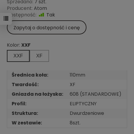
Sprzedano:
7 szt.
Producent:
Atom
Dostępność:
Tak
Zapytaj o dostępność i cenę
Kolor:
XXF
XXF
XF
Średnica koła:
110mm
Twardość:
XF
Gniazda na łożyska:
608 (STANDARDOWE)
Profil:
ELIPTYCZNY
Struktura:
Dwurdzeniowe
W zestawie:
8szt.