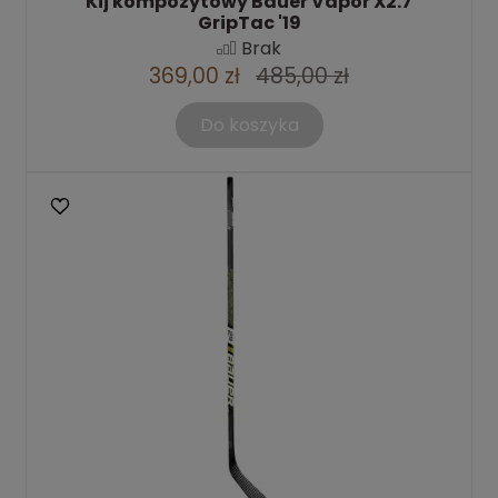
Kij kompozytowy Bauer Vapor X2.7
GripTac '19
Brak
369,00 zł
485,00 zł
Do koszyka