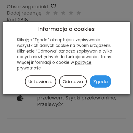
Obserwuj produkt:
Dodaj recenzję:
Kod:
2818
Producent:
CCM
Informacja o cookies
Dostępność:
Brak
Klikając “Zgoda” akceptujesz zapisywanie
Historia ceny
wszystkich danych cookie na twoim urządzeniu.
Kliknięcie “Odmowa” oznacza zapisywanie tylko
69,99 zł
/ szt.
danych niezbędnych do funkcjonowania strony.
89,99 zł
Więcej informacji o cookie w
polityce
prywatności
.
dodaj do koszyka
Ustawienia
Odmowa
Zgoda
Płatność gotówką, Płatność
przelewem, Szybki przelew online,
Przelewy24