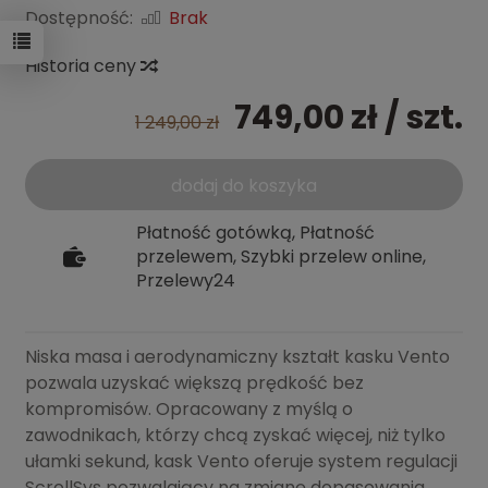
Dostępność:
Brak
Historia ceny
749,00 zł
/ szt.
1 249,00 zł
dodaj do koszyka
Płatność gotówką, Płatność
przelewem, Szybki przelew online,
Przelewy24
Niska masa i aerodynamiczny kształt kasku Vento
pozwala uzyskać większą prędkość bez
kompromisów. Opracowany z myślą o
zawodnikach, którzy chcą zyskać więcej, niż tylko
ułamki sekund, kask Vento oferuje system regulacji
ScrollSys pozwalający na zmianę dopasowania