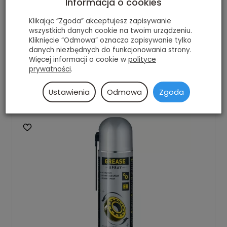
Informacja o cookies
jazdy o każdej porze roku. Dodajmy do tego system
Advanced TurnSys umożliwiający pionową
Klikając “Zgoda” akceptujesz zapisywanie
regulację pokrętłem oraz wyjątkową technologię
wszystkich danych cookie na twoim urządzeniu.
ochrony KinetiCore. Efekt? Wygodny i lekki kask o
Kliknięcie “Odmowa” oznacza zapisywanie tylko
danych niezbędnych do funkcjonowania strony.
doskonałej wentylacji.
Więcej informacji o cookie w
polityce
prywatności
.
Polecamy
Ustawienia
Odmowa
Zgoda