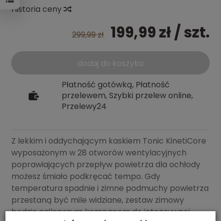
Historia ceny
199,99 zł
/ szt.
299,99 zł
dodaj do koszyka
Płatność gotówką, Płatność
przelewem, Szybki przelew online,
Przelewy24
Z lekkim i oddychającym kaskiem Tonic KinetiCore
wyposażonym w 28 otworów wentylacyjnych
poprawiających przepływ powietrza dla ochłody
możesz śmiało podkręcać tempo. Gdy
temperatura spadnie i zimne podmuchy powietrza
przestaną być mile widziane, zestaw zimowy
będzie najlepszym kompanem do intensywnej