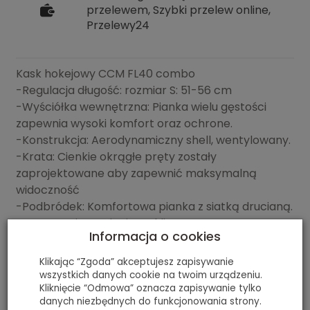
przelewem, Szybki przelew online,
Przelewy24
Kask hokejowy CCM FL40 combo
-Regulacja długość: rozmiar S: 51-56 cm
-Wyściółka wewnętrzna: Pianka wielu gęstości
zapewnia wysoki komfort oraz ochrone.
-Konstrukcja: Aerodynamiczny shell, wentylowany.
-Krata: Cienkie okrągłe pręty zostały
zaprojektowane aby zapewnić maksymalną
widoczność
-Podbródek: Komfortowa pianka z siatką drucianą.
-Mocowanie: Zapięcie na klipsy.
Informacja o cookies
Klikając “Zgoda” akceptujesz zapisywanie
Polecamy
wszystkich danych cookie na twoim urządzeniu.
Kliknięcie “Odmowa” oznacza zapisywanie tylko
danych niezbędnych do funkcjonowania strony.