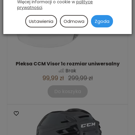
Więcej informacji o cookie w
polityce
prywatności
.
Ustawienia
Odmowa
Zgoda
Pleksa CCM Visor 1c rozmiar uniwersalny
Brak
99,99 zł
299,99 zł
Do koszyka