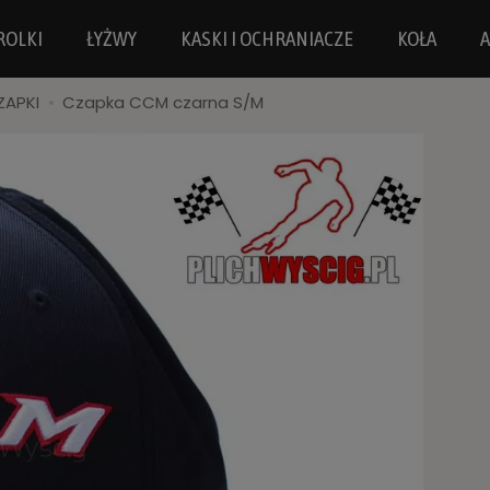
ROLKI
ŁYŻWY
KASKI I OCHRANIACZE
KOŁA
A
ZAPKI
Czapka CCM czarna S/M