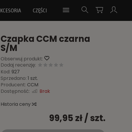
KCESORIA
CZĘŚCI
Czapka CCM czarna
S/M
Obserwuj produkt:
Dodaj recenzję:
Kod:
927
Sprzedano:
1 szt.
Producent:
CCM
Dostępność:
Brak
Historia ceny
99,95 zł
/ szt.