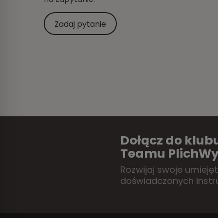
Zadaj pytanie
Dołącz do klubu
Teamu PlichWy
Rozwijaj swoje umieję
doświadczonych instr