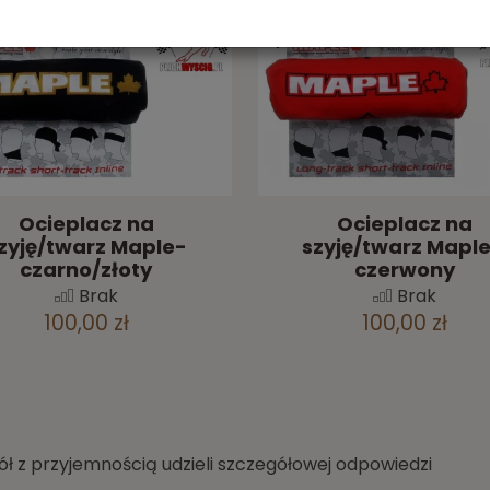
Ocieplacz na
Ocieplacz na
zyję/twarz Maple-
szyję/twarz Maple
czarno/złoty
czerwony
Brak
Brak
100,00 zł
100,00 zł
ł z przyjemnością udzieli szczegółowej odpowiedzi