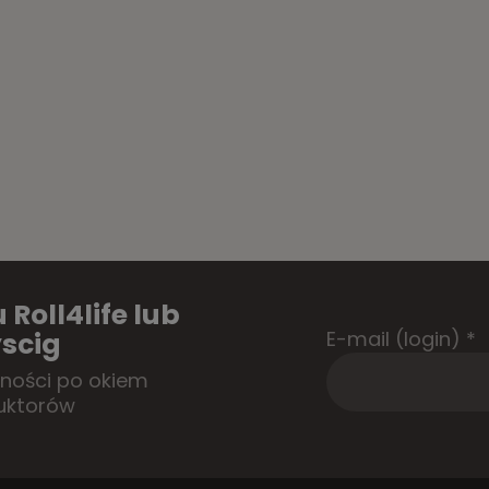
 Roll4life lub
E-mail (login)
*
scig
tności po okiem
uktorów