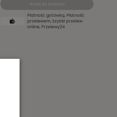
dodaj do koszyka
Płatność gotówką, Płatność
przelewem, Szybki przelew
online, Przelewy24