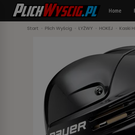
Home
Start
Plich Wyścig
ŁYŻWY
HOKEJ
Kaski 