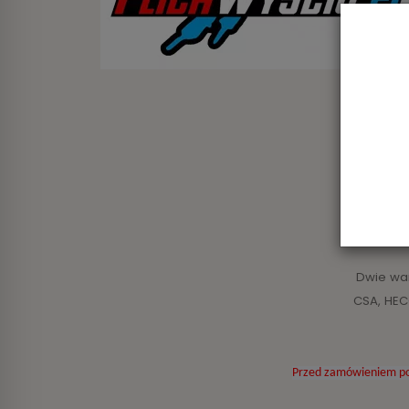
Kask hoke
Dwie wa
CSA, HEC
Przed zamówieniem po