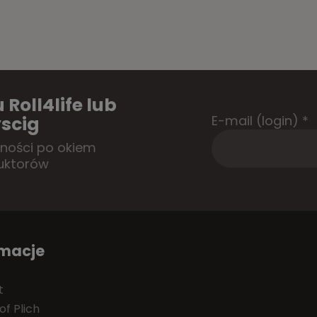
 Roll4life lub
E-mail (login)
*
scig
tności po okiem
uktorów
rmacje
t
of Plich