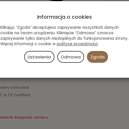
Informacja o cookies
Klikając “Zgoda” akceptujesz zapisywanie wszystkich danych
cookie na twoim urządzeniu. Kliknięcie “Odmowa” oznacza
jowy Bauer 4500
zapisywanie tylko danych niezbędnych do funkcjonowania strony.
Więcej informacji o cookie w
polityce prywatności
.
Ustawienia
Odmowa
Zgoda
rstwy ochronne
C & CE Certified
twierdź dostępność rozmiaru.