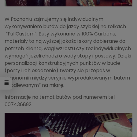
W Poznaniu zajmujemy się indywidualnym
wykonywaniem butów do jazdy szybkiej na rolkach
”FullCustom”. Buty wykonane w 100% Carbonu,
materiały to najwyższej jakości skory dobierane do
potrzeb klienta, wagi wzrostu czy też indywidualnych
wymagań jeżeli chodzi o wady stopy i postawy. Dzięki
personalizacji konstrukcyjnych punktów w bucie
(porty i ich osadzenie) tworzy się przepaś w
ergonomii między seryjnie wyprodukowanym butem
a „odlewanym” na miarę.
Informacje na temat butów pod numerem tel
607436892