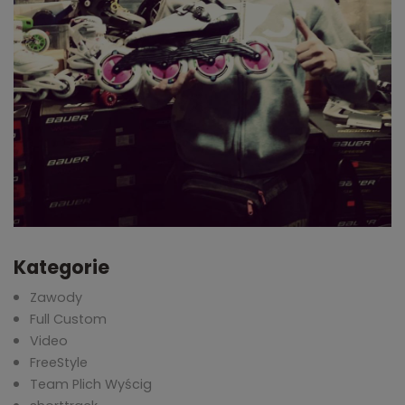
Kategorie
Zawody
Full Custom
Video
FreeStyle
Team Plich Wyścig